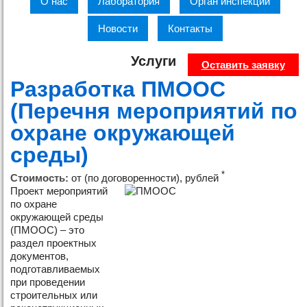
О нас
Лаборатория
Орган инспекции
Новости
Контакты
Услуги
Оставить заявку
Разработка ПМООС
(Перечня мероприятий по
охране окружающей
среды)
*
Стоимость:
от (по договоренности), рублей
Проект мероприятий
по охране
окружающей среды
(ПМООС) – это
раздел проектных
документов,
подготавливаемых
при проведении
строительных или