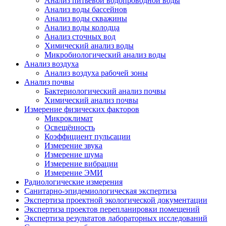
Анализ питьевой водопроводной воды
Анализ воды бассейнов
Анализ воды скважины
Анализ воды колодца
Анализ сточных вод
Химический анализ воды
Микробиологический анализ воды
Анализ воздуха
Анализ воздуха рабочей зоны
Анализ почвы
Бактериологический анализ почвы
Химический анализ почвы
Измерение физических факторов
Микроклимат
Освещённость
Коэффициент пульсации
Измерение звука
Измерение шума
Измерение вибрации
Измерение ЭМИ
Радиологические измерения
Санитарно-эпидемиологическая экспертиза
Экспертиза проектной экологической документации
Экспертиза проектов перепланировки помещений
Экспертиза результатов лабораторных исследований