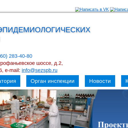
ЭПИДЕМИОЛОГИЧЕСКИХ
960) 283-40-80
трофаньевское шоссе, д.2,
, e-mail:
info@sezspb.ru
атория
Орган инспекции
Новости