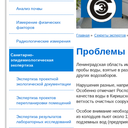
Анализ почвы
Измерение физических
факторов
Главная
»
Секреты экспертов
Радиологические измерения
Проблемы в
Санитарно-
эпидемиологическая
Ленинградская область им
экспертиза
пробы воды, взятые в ра
других водозаборов.
Экспертиза проектной
экологической документации
Нарушения разные, напри
Особенно отмечает Роспо
качества воды в Киришск
Экспертиза проектов
ветхость очистных сооруж
перепланировки помещений
Особое внимание необход
из колодцев пьют около 
Экспертиза результатов
лабораторных исследований
подземных вод (предприяти