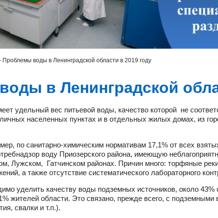
»
Проблемы воды в Ленинградской области в 2019 году
оды в Ленинградской облас
еет удельный вес питьевой воды, качество которой не соответ
зличных населенных пунктах и в отдельных жилых домах, из го
мер, по санитарно-химическим нормативам 17,1% от всех взятых
требнадзор воду Приозерского района, имеющую неблагоприятн
ом, Лужском, Гатчинском районах. Причин много: торфяные рек
ений, а также отсутствие систематического лабораторного конт
имо уделить качеству воды подземных источников, около 43% с
11% жителей области. Это связано, прежде всего, с подземным
я, свалки и т.п.).