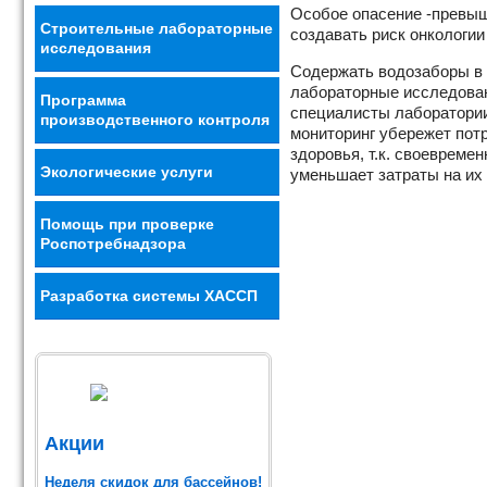
Особое опасение -превыш
Строительные лабораторные
создавать риск онкологии
исследования
Содержать водозаборы в 
лабораторные исследова
Программа
специалисты лаборатории
производственного контроля
мониторинг убережет пот
здоровья, т.к. своевреме
Экологические услуги
уменьшает затраты на их
Помощь при проверке
Роспотребнадзора
Разработка системы ХАССП
Акции
Неделя скидок для бассейнов!