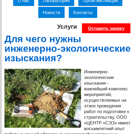
О нас
Лаборатория
Орган инспекции
Новости
Контакты
Услуги
Оставить заявку
Для чего нужны
инженерно-экологические
изыскания?
Инженерно-
экологические
изыскания -
важнейший комплекс
мероприятий,
осуществляемых на
этапе проведения
работ по подготовке к
строительству. ООО
«ЦЕНТР «СЭЗ» имеет
восьмилетний опыт