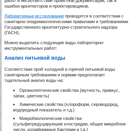
работ и несоответствие проектной документации, так и
ошибки архитекторов и проектировщиков.
Лабораторные исследования
проводятся в соответствии с
санитарно-эпидемиологическими правилами и требованиями
Государственного архитектурно-строительного надзора
(ГАСН).
Можно выделить следующие виды лабороторно-
инструментальных работ:
Анализ питьевой воды
Соответствие проб холодной и горячей питьевой воды
санитарным требованиям и нормам предполагает
тщательный анализ воды на:
Органолептические свойства (мутность, привкус,
запах, цветность)
Химические свойства (хлороформ, сероводород,
водородный показатель и т.д.)
Микробиологические свойства
(сульфитредуцируюшие клостридии, общее микробное
число, колиформные бактерии и т.д.)