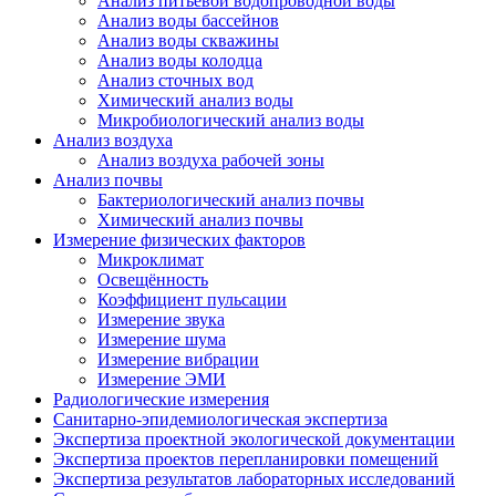
Анализ питьевой водопроводной воды
Анализ воды бассейнов
Анализ воды скважины
Анализ воды колодца
Анализ сточных вод
Химический анализ воды
Микробиологический анализ воды
Анализ воздуха
Анализ воздуха рабочей зоны
Анализ почвы
Бактериологический анализ почвы
Химический анализ почвы
Измерение физических факторов
Микроклимат
Освещённость
Коэффициент пульсации
Измерение звука
Измерение шума
Измерение вибрации
Измерение ЭМИ
Радиологические измерения
Санитарно-эпидемиологическая экспертиза
Экспертиза проектной экологической документации
Экспертиза проектов перепланировки помещений
Экспертиза результатов лабораторных исследований