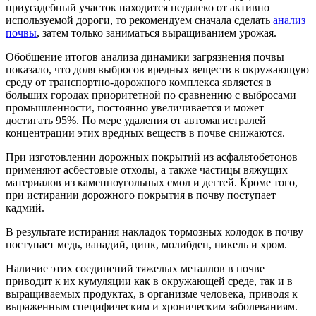
приусадебный участок находится недалеко от активно
используемой дороги, то рекомендуем сначала сделать
анализ
почвы
, затем только заниматься выращиванием урожая.
Обобщение итогов анализа динамики загрязнения почвы
показало, что доля выбросов вредных веществ в окружающую
среду от транспортно-дорожного комплекса является в
больших городах приоритетной по сравнению с выбросами
промышленности, постоянно увеличивается и может
достигать 95%. По мере удаления от автомагистралей
концентрации этих вредных веществ в почве снижаются.
При изготовлении дорожных покрытий из асфальтобетонов
применяют асбестовые отходы, а также частицы вяжущих
материалов из каменноугольных смол и дегтей. Кроме того,
при истирании дорожного покрытия в почву поступает
кадмий.
В результате истирания накладок тормозных колодок в почву
поступает медь, ванадий, цинк, молибден, никель и хром.
Наличие этих соединений тяжелых металлов в почве
приводит к их кумуляции как в окружающей среде, так и в
выращиваемых продуктах, в организме человека, приводя к
выраженным специфическим и хроническим заболеваниям.